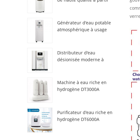
de l'air HR-77M
comm
verr
Générateur d'eau potable
atmosphérique à usage
domestique HR-88C
Distributeur d'eau
désionisée moderne à
atmosphère fraîche
ZL9510W
Machine à eau riche en
hydrogène DT3000A
Purificateur d'eau riche en
hydrogène DT6000A