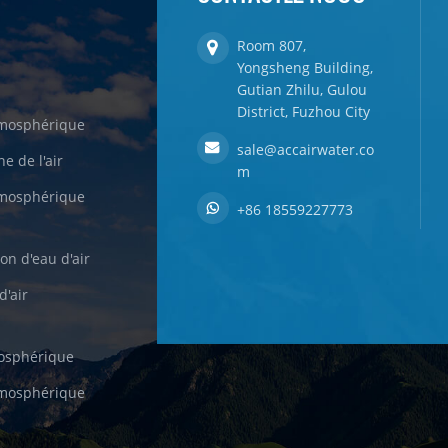
Room 807,
Yongsheng Building,
Gutian Zhilu, Gulou
District, Fuzhou City
tmosphérique
sale@accairwater.co
e de l'air
m
tmosphérique
+86 18559227773
on d'eau d'air
d'air
mosphérique
tmosphérique