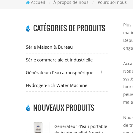
Accueil
/
À propos de nous
/
Pourquoi nous
Plus 
CATÉGORIES DE PRODUITS
mati
Depu
Série Maison & Bureau
enga
Série commerciale et industrielle
Accai
Nos 
Générateur d'eau atmosphérique
syst
Hydrogen-rich Water Machine
four
peuv
mala
NOUVEAUX PRODUITS
Nous 
de tr
Générateur d'eau portable
de haute qualité à partir
gouve