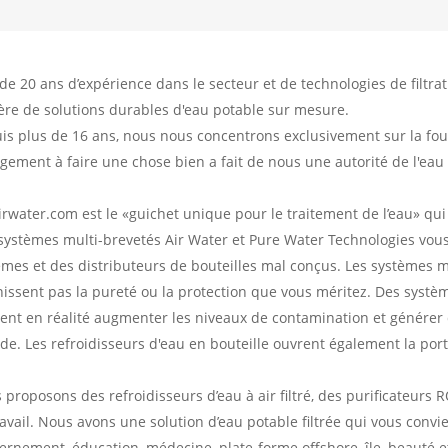
de 20 ans d’expérience dans le secteur et de technologies de filtrat
ère de solutions durables d'eau potable sur mesure.
is plus de 16 ans, nous nous concentrons exclusivement sur la four
gement à faire une chose bien a fait de nous une autorité de l'eau
rwater.com est le «guichet unique pour le traitement de l’eau» qui fa
systèmes multi-brevetés Air Water et Pure Water Technologies vous
èmes et des distributeurs de bouteilles mal conçus. Les systèmes ma
nissent pas la pureté ou la protection que vous méritez. Des systèm
ent en réalité augmenter les niveaux de contamination et générer 
de. Les refroidisseurs d'eau en bouteille ouvrent également la port
proposons des refroidisseurs d’eau à air filtré, des purificateurs 
avail. Nous avons une solution d’eau potable filtrée qui vous convien
rnement, éducation, médecine, plate-forme offshore, île, beauté et 