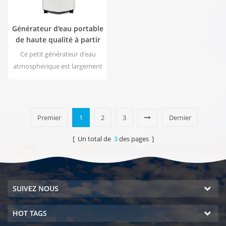
Générateur d'eau portable
de haute qualité à partir
de l'air HR-77M
Ce petit générateur d'eau
atmosphérique est largement
utilisé pour la maison, le
bureau. Donnez-vous de la
sécurité et de l'eau potable
pure. Sortie d'eau pure
Premier
1
2
3
Dernier
chaude et froide. Écran
d'affichage LCD.
[ Un total de
3
des pages ]
SUIVEZ NOUS
HOT TAGS