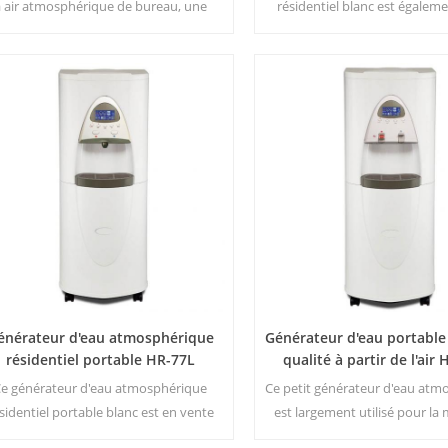
à air atmosphérique de bureau, une
résidentiel blanc est égalemen
hine air-eau de haute technologie. Il
pour le bureau. Sortie d'eau p
'agit de fournir une eau potable de la
Écran d'affichage LCD. Capa
us haute qualité en récoltant l'eau de
stockage : 16 L
midité de l'air. Ventes directes d'usine,
ienvenue pour acheter et vendre en
gros.
énérateur d'eau atmosphérique
Générateur d'eau portable
résidentiel portable HR-77L
qualité à partir de l'air
e générateur d'eau atmosphérique
Ce petit générateur d'eau atm
sidentiel portable blanc est en vente
est largement utilisé pour la 
ude, également utilisé pour le bureau.
bureau. Donnez-vous de la séc