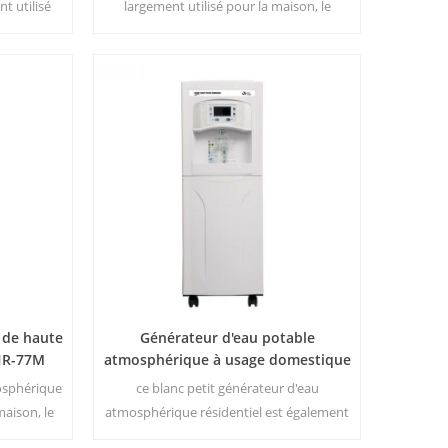
t utilisé
largement utilisé pour la maison, le
ure froide.
bureau. Chaud & amp; sortie d'eau pure
cité de
froide.30 litres / jour générés à 30 ℃ &
amp; 80% HR.
 de haute
Générateur d'eau potable
 HR-77M
atmosphérique à usage domestique
HR-88C
osphérique
ce blanc petit générateur d'eau
maison, le
atmosphérique résidentiel est également
urité et de
utilisé pour le bureau. sortie d'eau pure