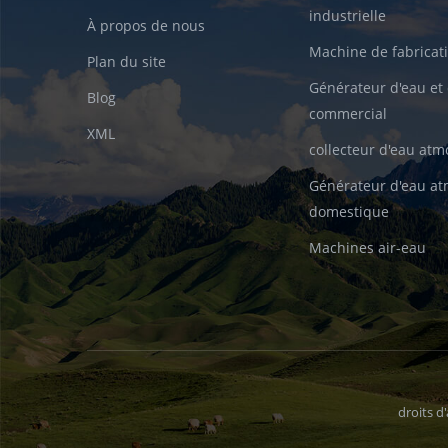
industrielle
À propos de nous
Machine de fabricati
Plan du site
Générateur d'eau et 
Blog
commercial
XML
collecteur d'eau at
Générateur d'eau a
domestique
Machines air-eau
droits 