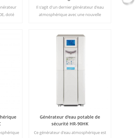
à air
énérateur
Il s'agit d'un dernier générateur d'eau
0E, doté
atmosphérique avec une nouvelle
acieuse de
apparence, on peut dire qu'il s'agit
ichage LED
essentiellement d'un modèle amélioré du
ce et un
générateur d'eau atmosphérique
au ambiante
résidentiel 90HK. Principaux avantages :
à de l'eau
eau potable pure ; Eau froide et chaude;
que vous en
Aucune installation ; Aucun déchet
tages :3
produit
phérique
Générateur d'eau potable de
C
sécurité HR-90HK
osphérique
Ce générateur d'eau atmosphérique est