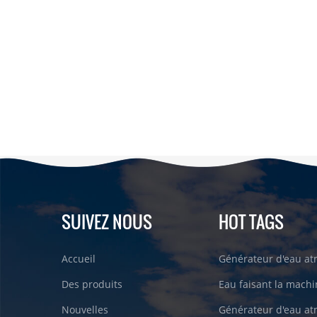
Ea
80
SUIVEZ NOUS
HOT TAGS
Accueil
Générateur d'eau a
Des produits
Eau faisant la machin
Nouvelles
Générateur d'eau a