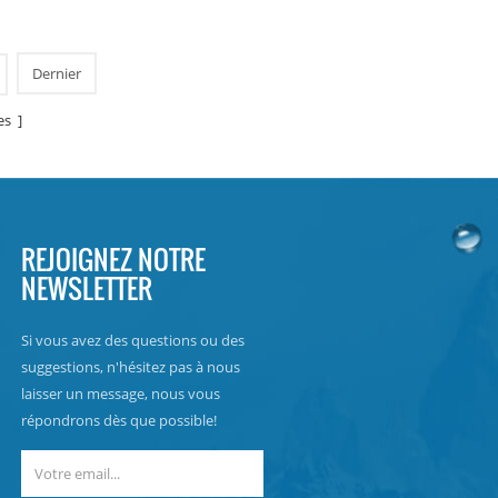
'eau pure
froide. écran d'affichage lcd. capacité de
chage LCD.
stockage: 16 l
Dernier
es ]
REJOIGNEZ NOTRE
NEWSLETTER
Si vous avez des questions ou des
suggestions, n'hésitez pas à nous
laisser un message, nous vous
répondrons dès que possible!