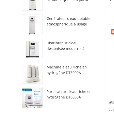
de l'air HR-77M
ZL
Générateur d'eau potable
atmosphérique à usage
domestique HR-88C
tac
e
am
Distributeur d'eau
désionisée moderne à
e
atmosphère fraîche
Pri
ZL9510W
Machine à eau riche en
hydrogène DT3000A
Purificateur d'eau riche en
hydrogène DT6000A
at
La 