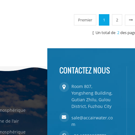
u générée 30 litres par jour à 30 ℃ et
l'eau potable pure. Sortie d
% HR. Chaud & amp; co Sortie d'eau
chaude et froide. Écran d'affi
pure ld.
Premier
1
2
[ Un total de
2
des pag
CONTACTEZ NOUS
Room 807,
Yongsheng Building,
Gutian Zhilu, Gulou
District, Fuzhou City
tmosphérique
sale@accairwater.co
e de l'air
m
tmosphérique