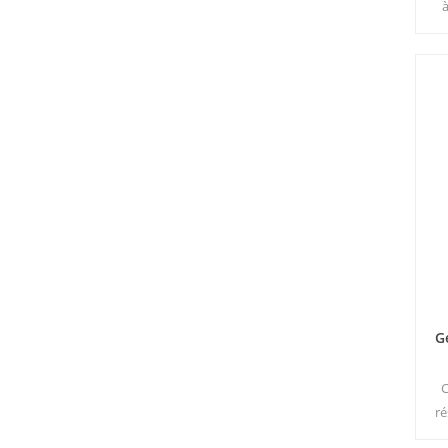
mac
s
pl
l'hu
b
G
C
ré
cha