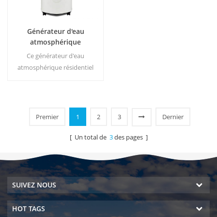
Générateur d'eau
atmosphérique
résidentiel portable HR-
Ce générateur d'eau
77L
atmosphérique résidentiel
portable blanc est en vente
chaude, également utilisé
pour le bureau. Eau générée
30 litres par jour à 30 ℃ et
Premier
1
2
3
Dernier
80% HR. Chaud & amp; co
Sortie d'eau pure ld.
[ Un total de
3
des pages ]
SUIVEZ NOUS
HOT TAGS