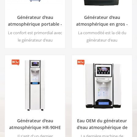
Générateur d'eau
Générateur d'eau
atmosphérique portable -
atmosphérique en gros -
Machine de production
Eau de Air Machine
Le confort est primordial avec
La commodité est la clé du
d'eau chaude ZL9130D
ZL8510E
le générateur d'eau
générateur d'eau
atmosphérique ZL9130D, doté
atmosphérique ZL8510E, doté
d'une grande capacité de
d'une capacité de stockage
stockage de 17,5 litres et d'un
spacieuse de 4,8 litres et d'un
écran tactile LED intuitif pour
écran d'affichage LED intuitif
une surveillance et un
pour une surveillance et un
contrôle faciles. Son débit
contrôle faciles. Son débit
d'eau ambiante vous garantit
d'eau ambiante garantit que
un accès à une eau fraîche et
vous avez accès à de l'eau
propre à tout moment.
fraîche et propre chaque fois
Principaux avantages : Eau
que vous en avez besoin.
Générateur d'eau
Eau OEM du générateur
potable pure ; Eau chau3
Principaux avantages :3
atmosphérique HR-90HE
d'eau atmosphérique de
Eau en gros de la machine
la machine à air ZL9510E
Il s'agit d'un dernier
La dernière machine de