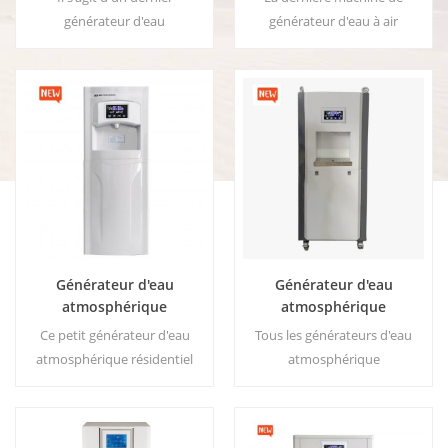
à air
générateur d'eau
générateur d'eau à air
atmosphérique avec une
atmosphérique de bureau,
nouvelle apparence, on peut
une machine air-eau de haute
dire qu'il s'agit essentiellement
technologie. Il s'agit de fournir
d'un modèle amélioré du
une eau potable de la plus
générateur d'eau
haute qualité en récoltant
atmosphérique résidentiel
l'eau de l'humidité de l'air.
90HK. Principaux avantages :
Ventes directes d'usine,
eau potable pure ; Eau froide
bienvenue pour acheter et
et chaude; Aucune
vendre en gros.
installation ; Aucun déchet
Générateur d'eau
Générateur d'eau
produit
atmosphérique
atmosphérique
résidentiel HE-88C
commercial 100 litres par
Ce petit générateur d'eau
Tous les générateurs d'eau
jour EA-100E
atmosphérique résidentiel
atmosphérique
blanc est également utilisé
industriels/commerciaux
pour le bureau. Sortie d'eau
peuvent être montés sur des
pure froide. Écran d'affichage
remorques et équipés de leurs