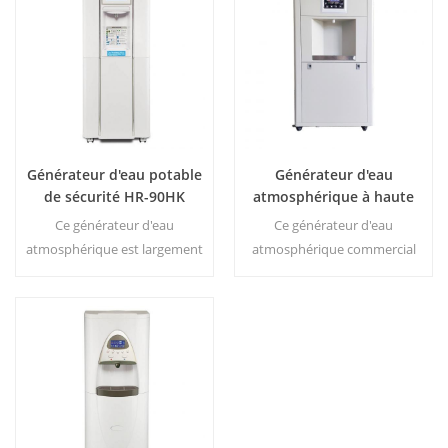
LCD. Capacité de stockage : 16
propres générateurs
L
d'électricité, système de
filtration, réservoirs de
stockage d'eau et de
carburant. Notre générateur
d'air et d'eau dispose de
systèmes mobiles d'air et
Générateur d'eau potable
Générateur d'eau
d'eau entièrement
de sécurité HR-90HK
atmosphérique à haute
opérationnels, autonomes et
efficacité |
autonome3
Ce générateur d'eau
Ce générateur d'eau
Accueil/Appareil
atmosphérique est largement
atmosphérique commercial
écologique commercial |
utilisé pour la maison, le
génère de l'eau douce de
EA-60E
bureau. Chaud & amp; sortie
haute pureté à partir de l'air.
d'eau pure froide.30 litres /
Idéal pour boire même sans
jour générés à 30 ℃ & amp;
chlore.
80% HR.