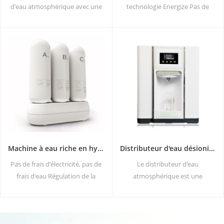
d'eau atmosphérique avec une
technologie Energize Pas de
nouvelle apparence, on peut
pollution secondaire, pas
dire qu'il s'agit essentiellement
d'odeur particulière Économie
d'un modèle amélioré du
d'énergie et protection de
générateur d'eau
l'environnement Régulation de
atmosphérique résidentiel
la pression, pas de risque de
90HK. Principaux avantages :
fuite Pas de frais d'électricité,
eau potable pure ; Eau froide et
pas de frais d'eau
chaude; Aucune installation ;
Aucun déchet produit
Machine à eau riche en hydrogène DT3000A
Distributeur d'eau désionisée moderne à atmosphère fraîche ZL9510W
Pas de frais d'électricité, pas de
Le distributeur d'eau
frais d'eau Régulation de la
atmosphérique est une
pression, pas de risque de fuite
machine d'alimentation en eau
Économie d'énergie et
de haute technologie qui fournit
protection de l'environnement
de l'eau potable de la plus haute
Stérilisation en temps réel,
qualité en récupérant l'eau de