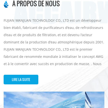
À PROPOS DE NOUS
FUJIAN WANJUAN TECHNOLOGY CO., LTD est un développeur
bien établi, fabricant de purificateurs d'eau, de refroidisseurs
d'eau et de produits de filtration, et est devenu l'acteur
dominant de la production d'eau atmosphérique depuis 2001.
FUJIAN WANJUAN TECHNOLOGY CO., LTD est le premier
fabricant de renommée mondiale à initialiser le concept AWG
et à le convertir avec succès en production de masse. . Nous
concentrons toutes ses ressources sur le développement, la
fabrication et la commercialisation de générateurs d'eau
LIRE LA SUITE
atmosphérique (AWG) ainsi que d'appareils de purification et
de filtration d'eau RO. FUJIAN WANJUAN TECHNOLOGY CO.,
LTD est la réponse aux besoins mondiaux de pénurie d'eau et
de purification. Nous sommes la marque de générateurs d'air