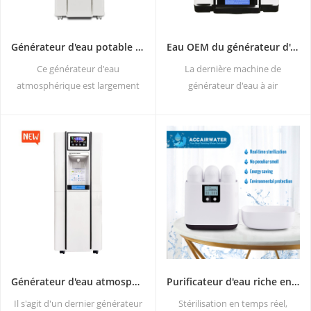
Générateur d'eau potable de sécurité HR-90HK
Eau OEM du générateur d'eau atmosphérique de la machine à air ZL9510E
Ce générateur d'eau
La dernière machine de
atmosphérique est largement
générateur d'eau à air
utilisé pour la maison, le bureau.
atmosphérique de bureau, une
Chaud & amp; sortie d'eau pure
machine air-eau de haute
froide.30 litres / jour générés à
technologie. Il s'agit de fournir
30 ℃ & amp; 80% HR.
une eau potable de la plus
haute qualité en récoltant l'eau
de l'humidité de l'air. Ventes
directes d'usine, bienvenue
pour acheter et vendre en gros.
Générateur d'eau atmosphérique HR-90HE Eau en gros de la machine à air
Purificateur d'eau riche en hydrogène DT6000A
Il s'agit d'un dernier générateur
Stérilisation en temps réel,