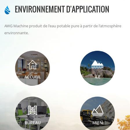
ENVIRONNEMENT D'APPLICATION
technologie Energize Pas de
l'humidité de l'air.
pollution secondaire, pas
d'odeur particulière
AWG Machine produit de l'eau potable pure à partir de l'atmosphère
environnante.
ACCUEIL
ÎLE
BUREAU
MIEN