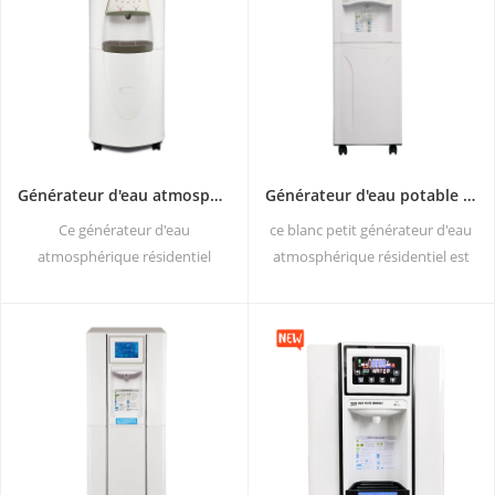
Générateur d'eau atmosphérique résidentiel portable HR-77L
Générateur d'eau potable atmosphérique à usage domestique HR-88C
Ce générateur d'eau
ce blanc petit générateur d'eau
atmosphérique résidentiel
atmosphérique résidentiel est
portable blanc est en vente
également utilisé pour le
chaude, également utilisé pour
bureau. sortie d'eau pure froide.
le bureau. Eau générée 30 litres
écran d'affichage lcd. capacité
par jour à 30 ℃ et 80% HR.
de stockage: 16 l
Chaud & amp; co Sortie d'eau
pure ld.