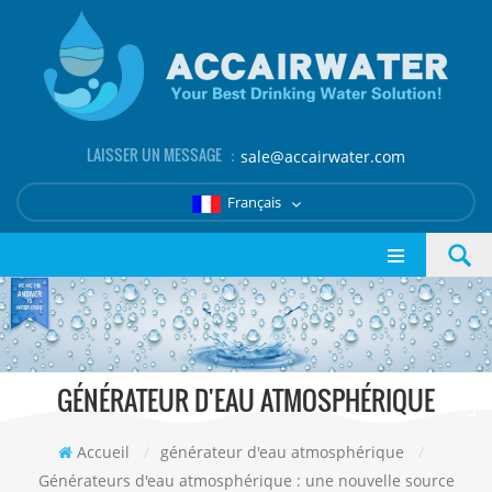
LAISSER UN MESSAGE ：
sale@accairwater.com
Français
GÉNÉRATEUR D'EAU ATMOSPHÉRIQUE
Accueil
/
générateur d'eau atmosphérique
/
Générateurs d'eau atmosphérique : une nouvelle source