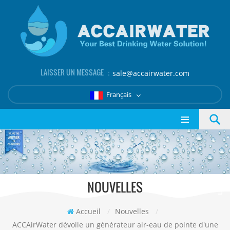
LAISSER UN MESSAGE ：
sale@accairwater.com
Français
NOUVELLES
Accueil
/
Nouvelles
/
ACCAirWater dévoile un générateur air-eau de pointe d'une