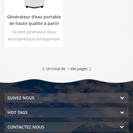
Générateur d'eau portable
de haute qualité à partir
de l'air HR-77M
Ce petit générateur d'eau
atmosphérique est largement
utilisé pour la maison, le
bureau. Donnez-vous de la
sécurité et de l'eau potable
pure. Sortie d'eau pure
[ Un total de
1
des pages ]
chaude et froide. Écran
d'affichage LCD.
SUIVEZ NOUS
HOT TAGS
CONTACTEZ NOUS