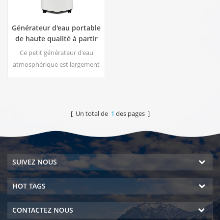
Générateur d'eau portable
de haute qualité à partir
de l'air HR-77M
Ce petit générateur d'eau
atmosphérique est largement
utilisé pour la maison, le
bureau. Donnez-vous de la
sécurité et de l'eau potable
pure. Sortie d'eau pure
[ Un total de
1
des pages ]
chaude et froide. Écran
d'affichage LCD.
SUIVEZ NOUS
HOT TAGS
CONTACTEZ NOUS