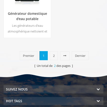
Générateur domestique
d'eau potable
atmosphérique
Les générateurs d'eau
atmosphérique nettoient et
déshumidifient à la fois votre
environnement tout en
produisant l'eau la plus pure
du monde en utilisant g un
Premier
1
2
Dernier
procédé de filtration multiple
breveté.
[ Un total de
2
des pages ]
SUIVEZ NOUS
HOT TAGS