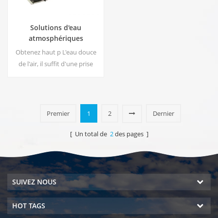
Solutions d'eau
atmosphériques
commerciales EA-1000
Obtenez haut p L'eau douce
de l'air, il suffit d'une prise
pour brancher le
générateur.Le générateur
d'eau atmosphérique
industriel vous donne une eau
Premier
1
2
Dernier
potable riche et sûre!
[ Un total de
2
des pages ]
SUIVEZ NOUS
HOT TAGS