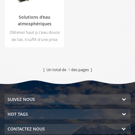
Solutions d'eau
atmosphériques
commerciales EA-1000
Obtenez haut p L'eau douce
de l'air, il suffit d'une prise
pour brancher le
générateur.Le générateur
d'eau atmosphérique
industriel vous donne une eau
[ Un total de
1
des pages ]
potable riche et sûre!
SUIVEZ NOUS
HOT TAGS
CONTACTEZ NOUS