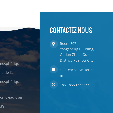
CONTACTEZ NOUS
Room 807,
Yongsheng Building,
Gutian Zhilu, Gulou
District, Fuzhou City
tmosphérique
sale@accairwater.co
e de l'air
m
tmosphérique
+86 18559227773
on d'eau d'air
d'air