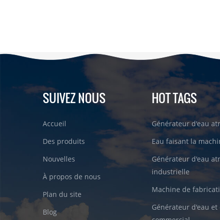
SUIVEZ NOUS
HOT TAGS
Accueil
Générateur d'eau a
Des produits
Eau faisant la machin
Nouvelles
Générateur d'eau a
industrielle
À propos de nous
Machine de fabricati
Plan du site
Générateur d'eau et 
Blog
commercial