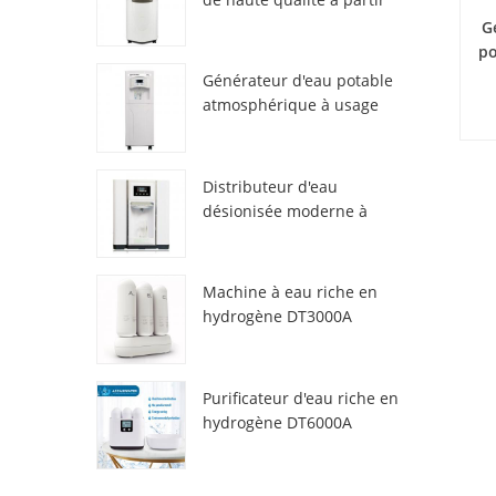
de l'air HR-77M
G
po
Générateur d'eau potable
atmosphérique à usage
domestique HR-88C
ZL
Distributeur d'eau
tac
désionisée moderne à
e
atmosphère fraîche
am
ZL9510W
e
Machine à eau riche en
Pri
hydrogène DT3000A
Purificateur d'eau riche en
hydrogène DT6000A