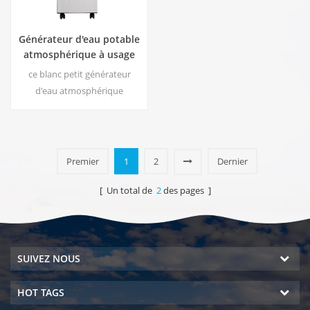
Générateur d'eau potable
atmosphérique à usage
domestique HR-88C
ce blanc petit générateur
d'eau atmosphérique
résidentiel est également
utilisé pour le bureau. sortie
d'eau pure froide. écran
d'affichage lcd. capacité de
Premier
1
2
Dernier
stockage: 16 l
[ Un total de
2
des pages ]
SUIVEZ NOUS
HOT TAGS