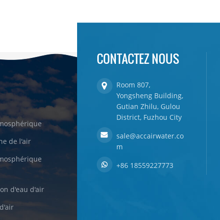
CONTACTEZ NOUS
Room 807,
Yongsheng Building,
Gutian Zhilu, Gulou
District, Fuzhou City
tmosphérique
sale@accairwater.co
e de l'air
m
tmosphérique
+86 18559227773
on d'eau d'air
d'air