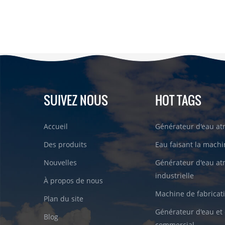
SUIVEZ NOUS
HOT TAGS
Accueil
Générateur d'eau a
Des produits
Eau faisant la machin
Nouvelles
Générateur d'eau a
industrielle
À propos de nous
Machine de fabricati
Plan du site
Générateur d'eau et 
Blog
commercial