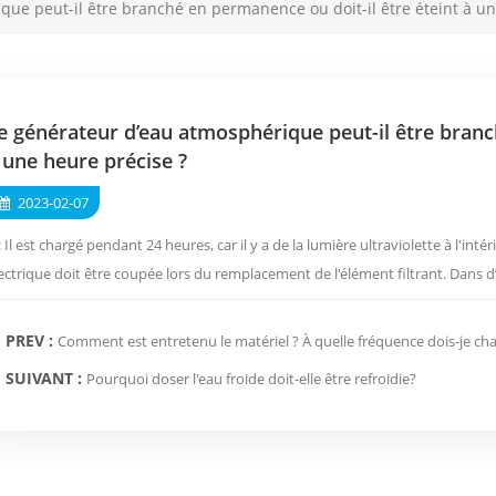
ue peut-il être branché en permanence ou doit-il être éteint à un
e générateur d’eau atmosphérique peut-il être branc
 une heure précise ?
2023-02-07
: Il est chargé pendant 24 heures, car il y a de la lumière ultraviolette à l'intér
ectrique doit être coupée lors du remplacement de l'élément filtrant. Dans d’a
PREV :
Comment est entretenu le matériel ? À quelle fréquence dois-je chang
SUIVANT :
Pourquoi doser l'eau froide doit-elle être refroidie?