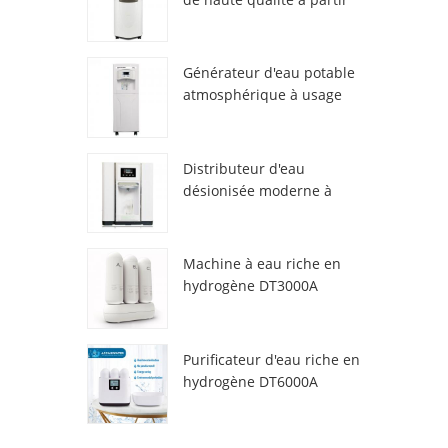
de l'air HR-77M
Générateur d'eau potable
atmosphérique à usage
domestique HR-88C
Distributeur d'eau
désionisée moderne à
atmosphère fraîche
ZL9510W
Machine à eau riche en
hydrogène DT3000A
Purificateur d'eau riche en
hydrogène DT6000A