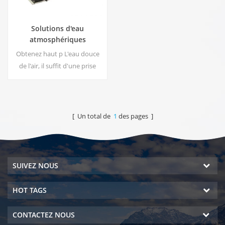
Solutions d'eau
atmosphériques
commerciales EA-1000
Obtenez haut p L'eau douce
de l'air, il suffit d'une prise
pour brancher le
générateur.Le générateur
d'eau atmosphérique
industriel vous donne une eau
[ Un total de
1
des pages ]
potable riche et sûre!
SUIVEZ NOUS
HOT TAGS
CONTACTEZ NOUS