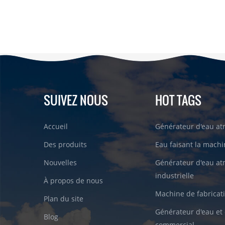
SUIVEZ NOUS
HOT TAGS
Accueil
Générateur d'eau a
Des produits
Eau faisant la machin
Nouvelles
Générateur d'eau a
industrielle
À propos de nous
Machine de fabricati
Plan du site
Générateur d'eau et 
Blog
commercial