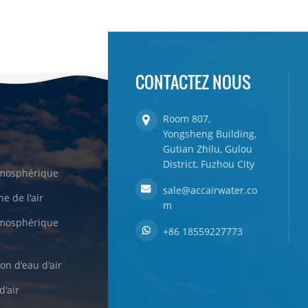
CONTACTEZ NOUS
Room 807,
Yongsheng Building,
Gutian Zhilu, Gulou
District, Fuzhou City
tmosphérique
sale@accairwater.co
e de l'air
m
tmosphérique
+86 18559227773
on d'eau d'air
d'air