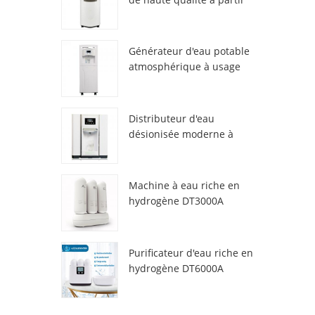
de l'air HR-77M
Générateur d'eau potable
atmosphérique à usage
domestique HR-88C
Distributeur d'eau
désionisée moderne à
atmosphère fraîche
ZL9510W
Machine à eau riche en
hydrogène DT3000A
Purificateur d'eau riche en
hydrogène DT6000A