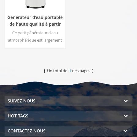
Générateur d'eau portable
de haute qualité à partir
de l'air HR-77M
Ce petit générateur d'eau
atmosphérique est largement
utilisé pour la maison, le
bureau. Donnez-vous de la
sécurité et de l'eau potable
pure. Sortie d'eau pure
[ Un total de
1
des pages ]
chaude et froide. Écran
d'affichage LCD.
SUIVEZ NOUS
HOT TAGS
CONTACTEZ NOUS