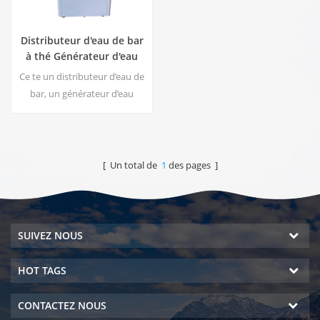
Distributeur d'eau de bar
à thé Générateur d'eau
atmosphérique HC-30LH
Ce te un distributeur d’eau de
bar, un générateur d’eau
atmosphérique de haute
qualité avec fonction de
production d’eau de l’air,
système DOW RO. Hot & amp;
[ Un total de
1
des pages ]
sortie d'eau pure froide. Écran
d'affichage LCD.
SUIVEZ NOUS
HOT TAGS
CONTACTEZ NOUS