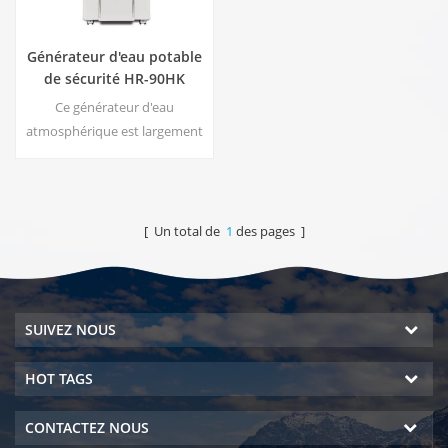
Générateur d'eau potable
de sécurité HR-90HK
Ce générateur d'eau
atmosphérique est largement
utilisé pour la maison, le
bureau. Chaud & amp; sortie
d'eau pure froide.30 litres /
jour générés à 30 ℃ & amp;
[ Un total de
1
des pages ]
80% HR.
SUIVEZ NOUS
HOT TAGS
CONTACTEZ NOUS