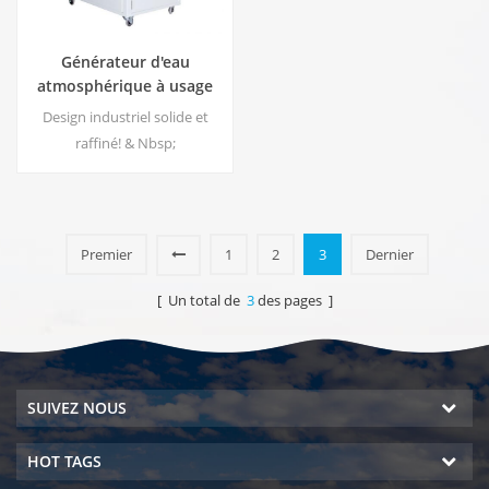
Générateur d'eau
atmosphérique à usage
professionnel 100L EA-100
Design industriel solide et
raffiné! & Nbsp;
Premier
1
2
3
Dernier
[ Un total de
3
des pages ]
SUIVEZ NOUS
HOT TAGS