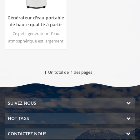
Générateur d'eau portable
de haute qualité à partir
de l'air HR-77M
Ce petit générateur d'eau
atmosphérique est largement
utilisé pour la maison, le
bureau. Donnez-vous de la
sécurité et de l'eau potable
pure. Sortie d'eau pure
[ Un total de
1
des pages ]
chaude et froide. Écran
d'affichage LCD.
SUIVEZ NOUS
HOT TAGS
CONTACTEZ NOUS