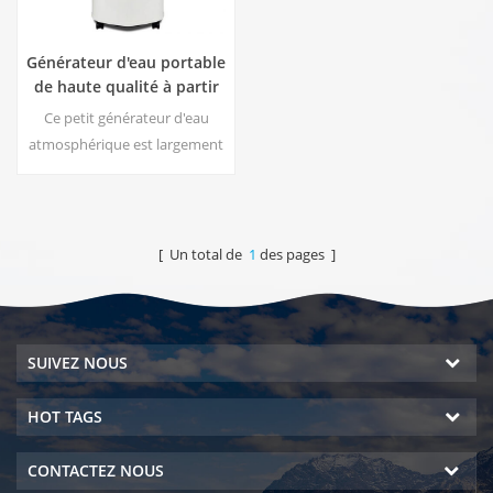
Générateur d'eau portable
de haute qualité à partir
de l'air HR-77M
Ce petit générateur d'eau
atmosphérique est largement
utilisé pour la maison, le
bureau. Donnez-vous de la
sécurité et de l'eau potable
pure. Sortie d'eau pure
[ Un total de
1
des pages ]
chaude et froide. Écran
d'affichage LCD.
SUIVEZ NOUS
HOT TAGS
CONTACTEZ NOUS