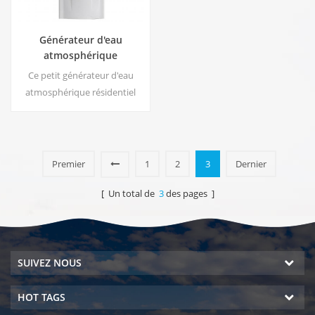
Générateur d'eau
atmosphérique
résidentiel HE-88C
Ce petit générateur d'eau
atmosphérique résidentiel
blanc est également utilisé
pour le bureau. Sortie d'eau
pure froide. Écran d'affichage
LCD. Capacité de stockage : 16
Premier
1
2
3
Dernier
L
[ Un total de
3
des pages ]
SUIVEZ NOUS
HOT TAGS