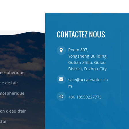
CONTACTEZ NOUS
Room 807,
Yongsheng Building,
Gutian Zhilu, Gulou
District, Fuzhou City
tmosphérique
sale@accairwater.co
e de l'air
m
tmosphérique
+86 18559227773
on d'eau d'air
d'air