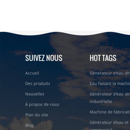
SUIVEZ NOUS
HOT TAGS
Accueil
Générateur d'eau a
Des produits
Eau faisant la machin
Nouvelles
Générateur d'eau a
industrielle
À propos de nous
Machine de fabricati
Plan du site
Générateur d'eau et 
Blog
commercial