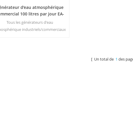
énérateur d'eau atmosphérique
mmercial 100 litres par jour EA-
100E
Tous les générateurs d'eau
osphérique industriels/commerciaux
vent être montés sur des remorques
 équipés de leurs propres générateurs
d'électricité, système de filtration,
réservoirs de stockage d'eau et de
[ Un total de
1
des pag
burant. Notre générateur d'air et d'eau
ispose de systèmes mobiles d'air et
d'eau entièrement opérationnels,
autonomes et autonome3