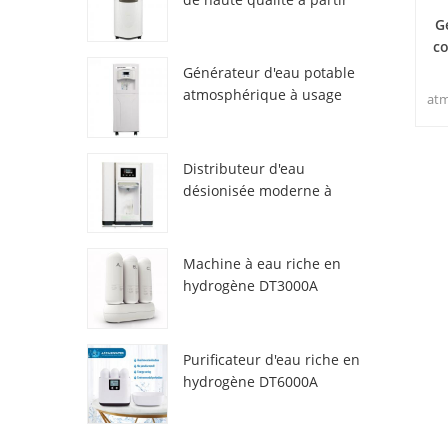
de l'air HR-77M
G
co
Générateur d'eau potable
atmosphérique à usage
atm
domestique HR-88C
peu
et
Distributeur d'eau
désionisée moderne à
atmosphère fraîche
car
ZL9510W
d
Machine à eau riche en
hydrogène DT3000A
Purificateur d'eau riche en
hydrogène DT6000A