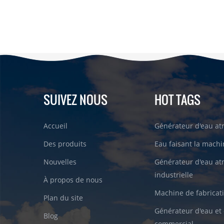
SUIVEZ NOUS
HOT TAGS
Accueil
Générateur d'eau a
Des produits
Eau faisant la machin
Nouvelles
Générateur d'eau a
industrielle
À propos de nous
Machine de fabricati
Plan du site
Générateur d'eau et 
Blog
commercial