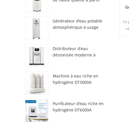
de l'air HR-77M
G
Générateur d'eau potable
Ce 
atmosphérique à usage
r
domestique HR-88C
pou
Distributeur d'eau
désionisée moderne à
atmosphère fraîche
ZL9510W
Machine à eau riche en
hydrogène DT3000A
Purificateur d'eau riche en
hydrogène DT6000A