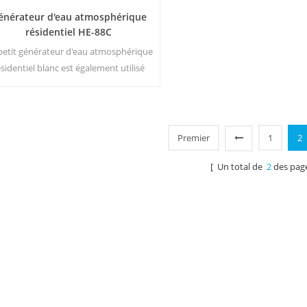
énérateur d'eau atmosphérique
résidentiel HE-88C
petit générateur d'eau atmosphérique
ésidentiel blanc est également utilisé
r le bureau. Sortie d'eau pure froide.
Écran d'affichage LCD. Capacité de
stockage : 16 L
Premier
1
2
[ Un total de
2
des pag