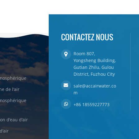
CONTACTEZ NOUS
Room 807,
Yongsheng Building,
Gutian Zhilu, Gulou
District, Fuzhou City
tmosphérique
sale@accairwater.co
e de l'air
m
tmosphérique
+86 18559227773
on d'eau d'air
d'air