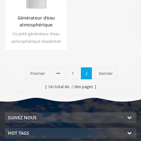
Générateur d'eau
atmosphérique
résidentiel HE-88C
Ce petit générateur d'eau
atmosphérique résidentiel
blanc est également utilisé
pour le bureau. Sortie d'eau
pure froide. Écran d'affichage
LCD. Capacité de stockage : 16
Premier
1
2
Dernier
L
[ Un total de
2
des pages ]
SUIVEZ NOUS
HOT TAGS