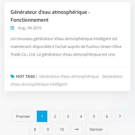
Générateur d'eau atmosphérique -
Fonctionnement
Aug , 06 2019
Un nouveau générateur d'eau atmosphérique intelligent est
maintenant disponible à l'achat auprès de Fuzhou Green Olive
Trade Co., Ltd. Le générateur d'eau atmosphérique est une
nouvelle façon révolutionnaire de fournir de l'eau propre et
pure à votre bureau qui s'inspire du cycle naturel de l'eau de la
HOT TAGS :
Générateur d'eau atmosphérique
Générateur
planète, plutôt que d'utiliser la plomberie conventionnelle ou
d'eau atmosphérique intelligent
d'...
Premier
1
2
3
4
5
6
7
8
9
10
Dernier