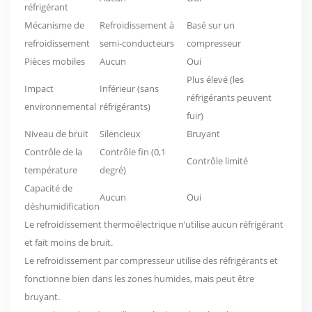
réfrigérant
Mécanisme de
Refroidissement à
Basé sur un
refroidissement
semi-conducteurs
compresseur
Pièces mobiles
Aucun
Oui
Plus élevé (les
Impact
Inférieur (sans
réfrigérants peuvent
environnemental
réfrigérants)
fuir)
Niveau de bruit
Silencieux
Bruyant
Contrôle de la
Contrôle fin (0,1
Contrôle limité
température
degré)
Capacité de
Aucun
Oui
déshumidification
Le refroidissement thermoélectrique n’utilise aucun réfrigérant
et fait moins de bruit.
Le refroidissement par compresseur utilise des réfrigérants et
fonctionne bien dans les zones humides, mais peut être
bruyant.