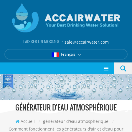
LAISSER UN MESSAGE ：
sale@accairwater.com
Français
GÉNÉRATEUR D'EAU ATMOSPHÉRIQUE
Accueil
/
générateur d'eau atmosphérique
/
Comment fonctionnent les générateurs d'air et d'eau pour