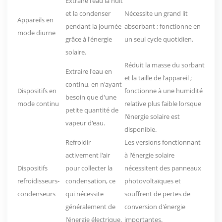
Extraire l'eau la nuit
et la condenser
Nécessite un grand lit
Appareils en
pendant la journée
absorbant ; fonctionne en
mode diurne
grâce à l'énergie
un seul cycle quotidien.
solaire.
Réduit la masse du sorbant
Extraire l'eau en
et la taille de l'appareil ;
continu, en n'ayant
Dispositifs en
fonctionne à une humidité
besoin que d'une
mode continu
relative plus faible lorsque
petite quantité de
l'énergie solaire est
vapeur d'eau.
disponible.
Refroidir
Les versions fonctionnant
activement l'air
à l'énergie solaire
Dispositifs
pour collecter la
nécessitent des panneaux
refroidisseurs-
condensation, ce
photovoltaïques et
condenseurs
qui nécessite
souffrent de pertes de
généralement de
conversion d'énergie
l'énergie électrique.
importantes.