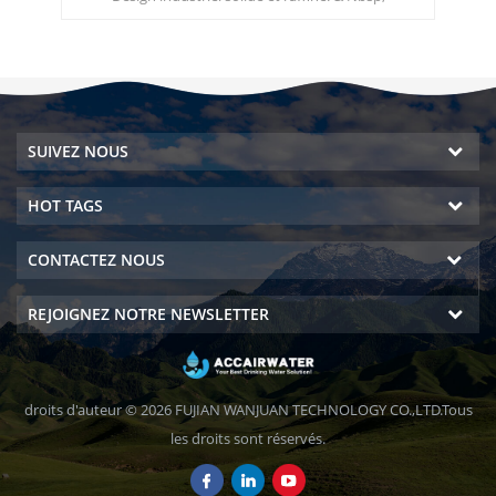
 de
ut
av
sy
SUIVEZ NOUS
HOT TAGS
CONTACTEZ NOUS
REJOIGNEZ NOTRE NEWSLETTER
droits d'auteur © 2026 FUJIAN WANJUAN TECHNOLOGY CO.,LTD.Tous
les droits sont réservés.