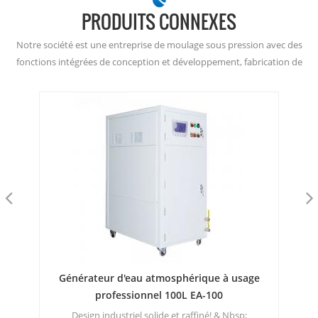
PRODUITS CONNEXES
Notre société est une entreprise de moulage sous pression avec des
fonctions intégrées de conception et développement, fabrication de
moules, production de moulage sous pression, usinage de précision et
traitement de surface.
te
Générateur d'eau atmosphérique à usage
Gé
professionnel 100L EA-100
al
Design industriel solide et raffiné! & Nbsp;
Ce