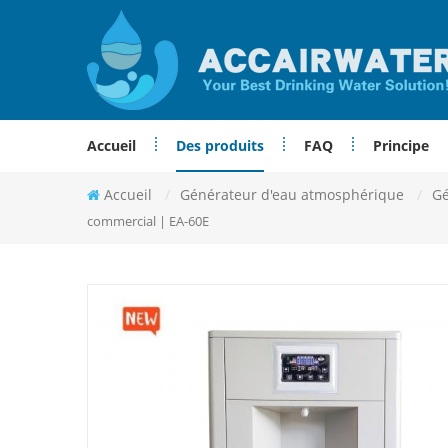
Accueil
Des produits
FAQ
Principe
Accueil
/
Générateur d'eau atmosphérique
/
Gé
commercial | EA-60E