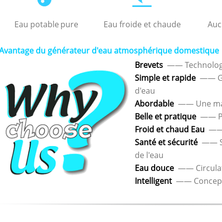
Eau potable
pure
Eau froide et chaude
Auc
Avantage du générateur d'eau atmosphérique domestique
Brevets
—— Technologie
Simple et rapide
—— Gén
d'eau
Abordable
—— Une mach
Belle et pratique
—— Pas
Froid et chaud Eau
—— F
Santé et sécurité
—— Sté
de l'eau
Eau douce
—— Circulati
Intelligent
—— Conceptio