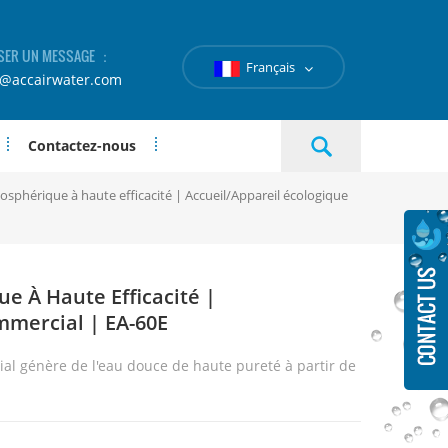
SER UN MESSAGE ：
Français
e@accairwater.com
Contactez-nous
sphérique à haute efficacité | Accueil/Appareil écologique
 À Haute Efficacité |
mmercial | EA-60E
ial
génère de l'eau douce de haute pureté à partir de