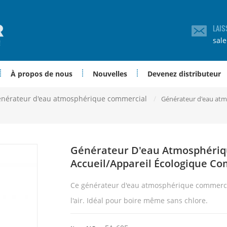
LAIS
sal
À propos de nous
Nouvelles
Devenez distributeur
nérateur d'eau atmosphérique commercial
/
Générateur d'eau atmo
Générateur D'eau Atmosphérique
Accueil/Appareil Écologique Co
Ce
générateur d'eau atmosphérique
commerc
l'air. Idéal pour boire même sans chlore.