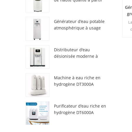
de l'air HR-77M
Gén
gr
Générateur d'eau potable
La
atmosphérique à usage
domestique HR-88C
d'u
4,
Distributeur d'eau
désionisée moderne à
con
atmosphère fraîche
ga
ZL9510W
fra
Machine à eau riche en
a
hydrogène DT3000A
Purificateur d'eau riche en
hydrogène DT6000A