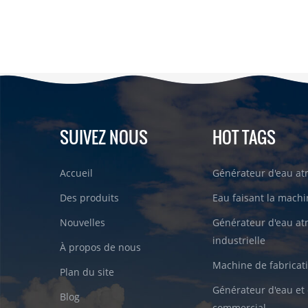
SUIVEZ NOUS
HOT TAGS
Accueil
Générateur d'eau a
Des produits
Eau faisant la machin
Nouvelles
Générateur d'eau a
industrielle
À propos de nous
Machine de fabricati
Plan du site
Générateur d'eau et 
Blog
commercial