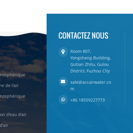
CONTACTEZ NOUS
Room 807,
Yongsheng Building,
Gutian Zhilu, Gulou
District, Fuzhou City
tmosphérique
sale@accairwater.co
e de l'air
m
tmosphérique
+86 18559227773
on d'eau d'air
d'air