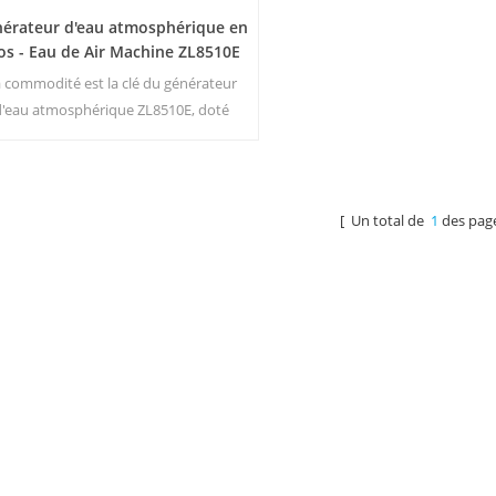
érateur d'eau atmosphérique en
os - Eau de Air Machine ZL8510E
 commodité est la clé du générateur
d'eau atmosphérique ZL8510E, doté
ne capacité de stockage spacieuse de
8 litres et d'un écran d'affichage LED
intuitif pour une surveillance et un
trôle faciles. Son débit d'eau ambiante
[ Un total de
1
des pag
rantit que vous avez accès à de l'eau
îche et propre chaque fois que vous en
vez besoin. Principaux avantages :3