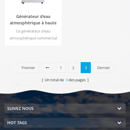
Générateur d'eau
atmosphérique à haute
efficacité |
Ce générateur d'eau
Accueil/Appareil
atmosphérique commercial
écologique commercial |
génère de l'eau douce de
EA-60E
haute pureté à partir de l'air.
Idéal pour boire même sans
chlore.
Premier
1
2
3
Dernier
[ Un total de
3
des pages ]
SUIVEZ NOUS
HOT TAGS