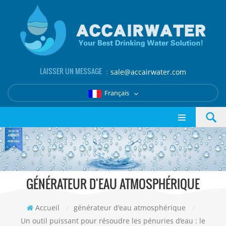
LAISSER UN MESSAGE ：
sale@accairwater.com
Français
GÉNÉRATEUR D'EAU ATMOSPHÉRIQUE
Accueil
/
générateur d'eau atmosphérique
/
Un outil puissant pour résoudre les pénuries d’eau : le