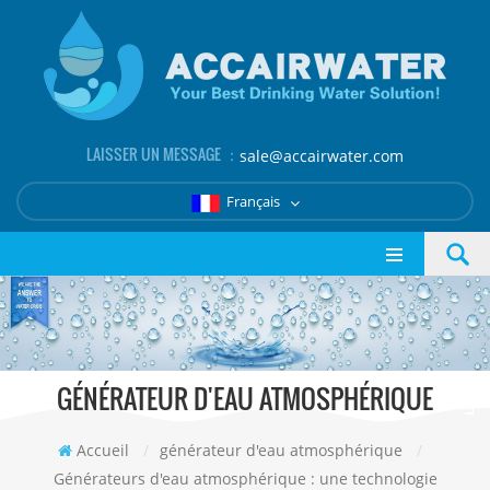
LAISSER UN MESSAGE ：
sale@accairwater.com
Français
GÉNÉRATEUR D'EAU ATMOSPHÉRIQUE
Accueil
/
générateur d'eau atmosphérique
/
Générateurs d'eau atmosphérique : une technologie