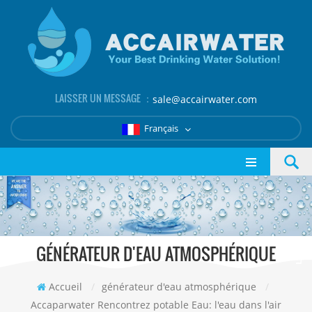
LAISSER UN MESSAGE ：
sale@accairwater.com
Français
GÉNÉRATEUR D'EAU ATMOSPHÉRIQUE
Accueil
/
générateur d'eau atmosphérique
/
Accaparwater Rencontrez potable Eau: l'eau dans l'air