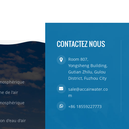
CONTACTEZ NOUS
Room 807,
Yongsheng Building,
Gutian Zhilu, Gulou
District, Fuzhou City
tmosphérique
sale@accairwater.co
e de l'air
m
tmosphérique
+86 18559227773
on d'eau d'air