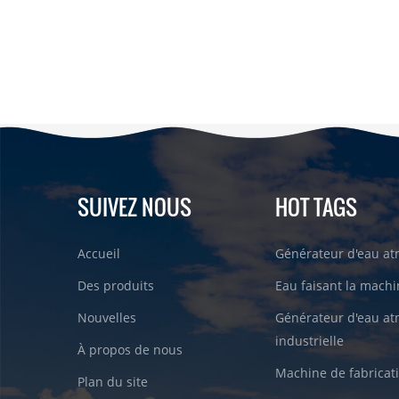
SUIVEZ NOUS
HOT TAGS
Accueil
Générateur d'eau a
Des produits
Eau faisant la machin
Nouvelles
Générateur d'eau a
industrielle
À propos de nous
Machine de fabricati
Plan du site