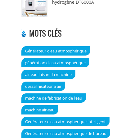
hydrogène DT6000A
MOTS CLÉS
Générateur d'eau atmosphérique
génération d'eau atmosphérique
air eau faisant la machine
dessalinisateur à air
machine de fabrication de l'eau
machine air-eau
Générateur d'eau atmosphérique intelligent
Générateur d'eau atmosphérique de bureau