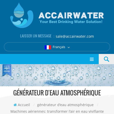
LAISSER UN MESSAGE ：
sale@accairwater.com
Français
GÉNÉRATEUR D'EAU ATMOSPHÉRIQUE
Accueil
/
générateur d'eau atmosphérique
/
Machines aériennes: transformer l'air en eau vivifiante