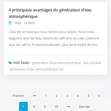
4 principaux avantages du générateur d'eau
atmosphérique
May , 12 2020
L'eau est un luxe que nous tenons pour acquis. Nous nous
baignons avec de l'eau, faisons du café avec du café, cuisinons
avec du café et, fondamentalement, plus de la moitié de nos
activités quotidiennes ont besoin d'eau. Pour certaines
personnes, la disponibilité ou l'abordabilité de l'eau est presque
HOT TAGS :
générateur d'eau atmosphérique
eau potable
impossible. Chez Fuzhou Green Olive Trade Co., Ltd., nous
générateur d'eau atmosphérique sûr
comprenons l'i...
Premier
1
2
3
4
5
6
7
8
9
10
Dernier