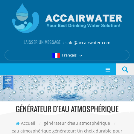
LAISSER UN MESSAGE ：
sale@accairwater.com
Français
GÉNÉRATEUR D'EAU ATMOSPHÉRIQUE
Accueil
/
générateur d'eau atmosphérique
/
eau atmosphérique générateur: Un choix durable pour