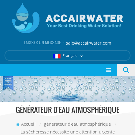
LAISSER UN MESSAGE ：
sale@accairwater.com
Français
GÉNÉRATEUR D'EAU ATMOSPHÉRIQUE
Accueil
/
générateur d'eau atmosphérique
/
La sécheresse nécessite une attention urgente