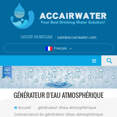
LAISSER UN MESSAGE ：
sale@accairwater.com
Français
GÉNÉRATEUR D'EAU ATMOSPHÉRIQUE
Accueil
/
générateur d'eau atmosphérique
/
Connaissance du générateur d'eau atmosphérique