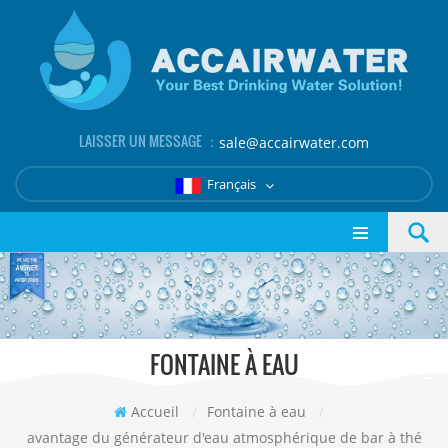
LAISSER UN MESSAGE ：
sale@accairwater.com
Français
FONTAINE À EAU
Accueil
/
Fontaine à eau
/
avantage du générateur d'eau atmosphérique de bar à thé