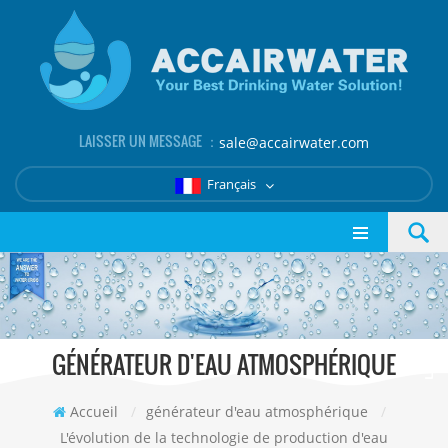
LAISSER UN MESSAGE ：
sale@accairwater.com
Français
GÉNÉRATEUR D'EAU ATMOSPHÉRIQUE
Accueil
/
générateur d'eau atmosphérique
/
L'évolution de la technologie de production d'eau