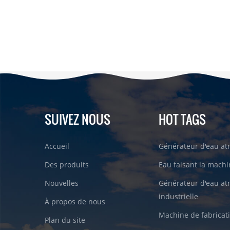
SUIVEZ NOUS
HOT TAGS
Accueil
Générateur d'eau a
Des produits
Eau faisant la machin
Nouvelles
Générateur d'eau a
industrielle
À propos de nous
Machine de fabricati
Plan du site