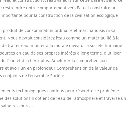
'eau et construction A l'eau valeurs sur cette base et s'efforce
n de restreindre notre comportement vers Eau et construire un
importante pour la construction de la civilisation écologique
l produit de consommation ordinaire et marchandise, ni sa
nt. Nous devrait considérez l'eau comme un matériau lié à la
de traiter eau. monter à la morale niveau. La société humaine
ssources en eau de ses propres intérêts à long terme, d'utiliser
 de l'eau et de chérir plus. Améliorer la compréhension
leurs et avoir un en profondeur Compréhension de la valeur de
rts conjoints de l'ensemble Société.
oppements technologiques continus pour résoudre ce problème
une des solutions Il obtient de l'eau de l'atmosphère et traverse un
 saine ressources.