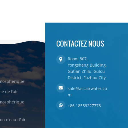
CONTACTEZ NOUS
Room 807,
Yongsheng Building,
Gutian Zhilu, Gulou
District, Fuzhou City
tmosphérique
sale@accairwater.co
e de l'air
m
tmosphérique
+86 18559227773
on d'eau d'air