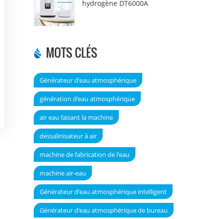
hydrogène DT6000A
MOTS CLÉS
Générateur d'eau atmosphérique
génération d'eau atmosphérique
air eau faisant la machine
dessalinisateur à air
machine de fabrication de l'eau
machine air-eau
Générateur d'eau atmosphérique intelligent
Générateur d'eau atmosphérique de bureau