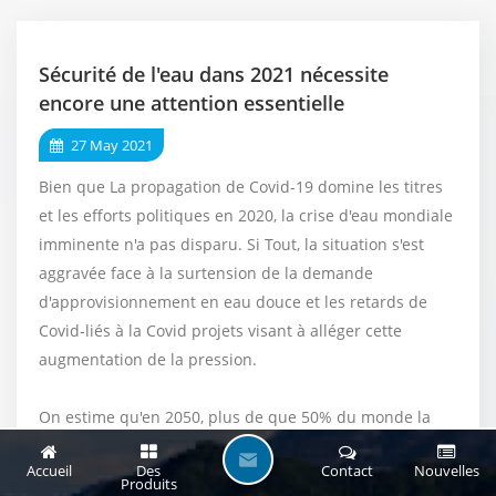
Sécurité de l'eau dans 2021 nécessite
encore une attention essentielle
27 May 2021
Bien que La propagation de Covid-19 domine les titres
et les efforts politiques en 2020, la crise d'eau mondiale
imminente n'a pas disparu. Si Tout, la situation s'est
aggravée face à la surtension de la demande
d'approvisionnement en eau douce et les retards de
Covid-liés à la Covid projets visant à alléger cette
augmentation de la pression.
On estime qu'en 2050, plus de que 50% du monde la
population vivra dans "Eau-rare" Zones, Où La demande
L
Accueil
Des
Contact
Nouvelles
dépasse l'offre, ou une mauvaise qualité de l'eau limite
Produits
A