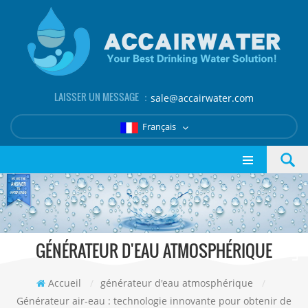
LAISSER UN MESSAGE ：
sale@accairwater.com
Français
GÉNÉRATEUR D'EAU ATMOSPHÉRIQUE
Accueil
/
générateur d'eau atmosphérique
/
Générateur air-eau : technologie innovante pour obtenir de