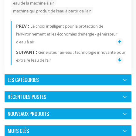
eau de la machine à air
machine qui produit de l'eau à partir de l'air
PREV :
Le choix intelligent pour la protection de
l'environnement et les économies d'énergie - générateur
d'eau à air
SUIVANT :
Générateur air-eau : technologie innovante pour
extraire l’eau de l’air
LES CATÉGORIES
RÉCENT DES POSTES
NOUVEAUX PRODUITS
MOTS CLÉS