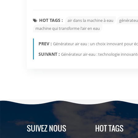
HOT TAGS :
air dans la machine à eau
générateu
machine qui transforme l'air en eau
PREV :
Générateur air eau : un choix innovant pour éc
SUIVANT :
Générateur air-eau : technologie innovante 
SUIVEZ NOUS
HOT TAGS