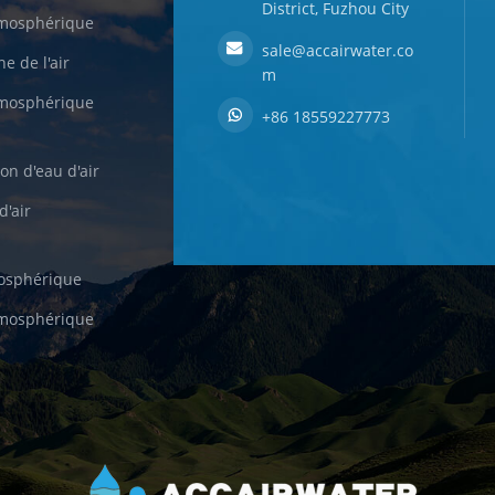
District, Fuzhou City
tmosphérique
sale@accairwater.co
e de l'air
m
tmosphérique
+86 18559227773
on d'eau d'air
d'air
mosphérique
tmosphérique