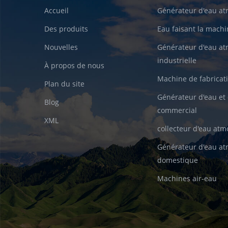
Accueil
Générateur d'eau a
Des produits
Eau faisant la machin
Nouvelles
Générateur d'eau a
industrielle
À propos de nous
Machine de fabricati
Plan du site
Générateur d'eau et 
Blog
commercial
XML
collecteur d'eau at
Générateur d'eau a
domestique
Machines air-eau