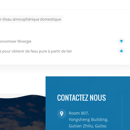
r d'eau atmosphérique domestique
onomiser l’énergie
pour obtenir de l’eau pure à partir de l’air
CONTACTEZ NOUS
Room 807,
Yongsheng Building,
Gutian Zhilu, Gulou