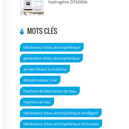
hydrogène DT6000A
MOTS CLÉS
Générateur d'eau atmosphérique
génération d'eau atmosphérique
air eau faisant la machine
dessalinisateur à air
machine de fabrication de l'eau
machine air-eau
Générateur d'eau atmosphérique intelligent
Générateur d'eau atmosphérique de bureau