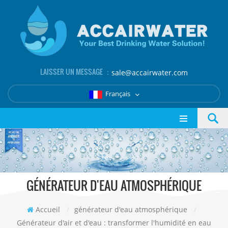
LAISSER UN MESSAGE ：
sale@accairwater.com
Français
GÉNÉRATEUR D'EAU ATMOSPHÉRIQUE
Accueil
/
générateur d'eau atmosphérique
/
Générateur d'air et d'eau : transformer l'humidité en eau