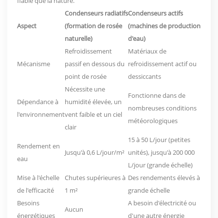
fiable que la nature.
Condenseurs radiatifs
Condenseurs actifs
Aspect
(formation de rosée
(machines de production
naturelle)
d'eau)
Refroidissement
Matériaux de
Mécanisme
passif en dessous du
refroidissement actif ou
point de rosée
dessiccants
Nécessite une
Fonctionne dans de
Dépendance à
humidité élevée, un
nombreuses conditions
l'environnement
vent faible et un ciel
météorologiques
clair
15 à 50 L/jour (petites
Rendement en
Jusqu'à 0,6 L/jour/m²
unités), jusqu'à 200 000
eau
L/jour (grande échelle)
Mise à l'échelle
Chutes supérieures à
Des rendements élevés à
de l'efficacité
1 m²
grande échelle
Besoins
A besoin d'électricité ou
Aucun
énergétiques
d'une autre énergie