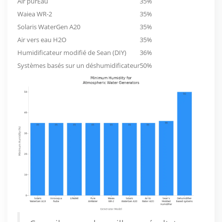
Air purEau
35%
Waiea WR-2
35%
Solaris WaterGen A20
35%
Air vers eau H2O
35%
Humidificateur modifié de Sean (DIY)
36%
Systèmes basés sur un déshumidificateur
50%