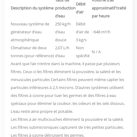
Taux de
Volume d'air
Débit
Description du système
production
approximatif traité
d'air
d'eau
par heure
Nouveau système de
250 kg/h
Débit
générateur d'eau
d'eau
d'air de
~648 m³/h
atmosphérique
douce
3 kg/s
Climatiseur de deux
2,07 L/h
Non
N / A
tonnes (pour référence)
d'eau
spécifié
Avant que l'air n'entre dans la machine, il passe par plusieurs
filtres. Ceux-ci
les filtres éliminent la poussière, la saleté et les
minuscules particules
Certains filtres peuvent même capter les
particules inférieures à 2,5 microns. D'autres systèmes utilisent
des filtres à ozone pour tuer les germes et des filtres à eau
spéciaux pour éliminer la couleur, les odeurs et les sels dissous.
L'eau reste ainsi propre et potable.
Les filtres à air multicouches éliminent la poussière et la saleté.
Les filtres submicroniques capturent de très petites particules.
Les filtres à ozone détruisent les germes.