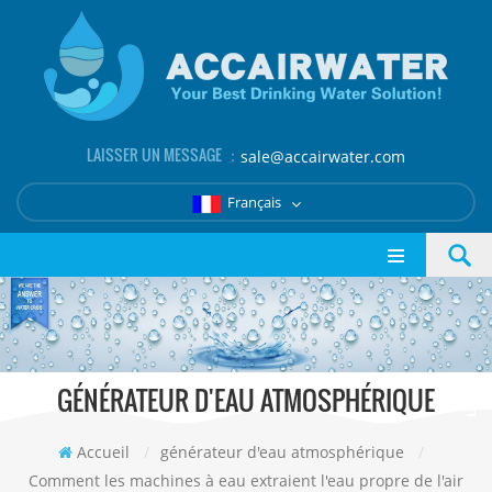
LAISSER UN MESSAGE ：
sale@accairwater.com
Français
GÉNÉRATEUR D'EAU ATMOSPHÉRIQUE
Accueil
/
générateur d'eau atmosphérique
/
Comment les machines à eau extraient l'eau propre de l'air